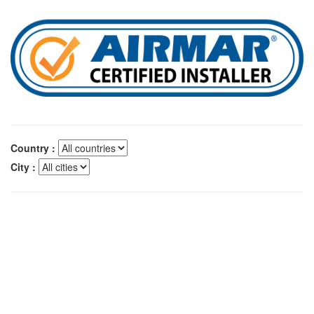
Country :
City :